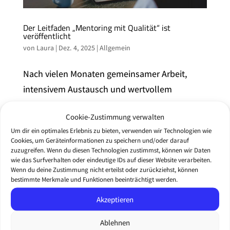
Der Leitfaden „Mentoring mit Qualität“ ist
veröffentlicht
von
Laura
|
Dez. 4, 2025
|
Allgemein
Nach vielen Monaten gemeinsamer Arbeit,
intensivem Austausch und wertvollem
Praxisinput ist er endlich da: Unser
Cookie-Zustimmung verwalten
Qualitätsleitfaden, ein Werkzeug, das
Um dir ein optimales Erlebnis zu bieten, verwenden wir Technologien wie
Mentoringakteur:innen bundesweit stärkt und
Cookies, um Geräteinformationen zu speichern und/oder darauf
Orientierung gibt.Denn Qualität ist kein Bonus
zuzugreifen. Wenn du diesen Technologien zustimmst, können wir Daten
wie das Surfverhalten oder eindeutige IDs auf dieser Website verarbeiten.
– sie ist die Basis dafür,...
Wenn du deine Zustimmung nicht erteilst oder zurückziehst, können
bestimmte Merkmale und Funktionen beeinträchtigt werden.
Akzeptieren
Ablehnen